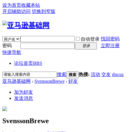
设为首页
收藏本站
开启辅助访问
切换到窄版
找回密码
自动登录
密码
立即注册
登录
快捷导航
论坛首页
BBS
搜索
热搜:
活动
交友
discuz
搜索
亚马逊基础网
›
SvenssonBrewe
›
好友
加为好友
发送消息
SvenssonBrewe