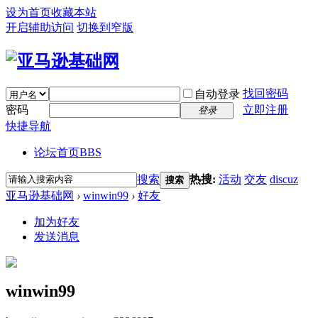
设为首页
收藏本站
开启辅助访问
切换到窄版
找回密码
自动登录
密码
立即注册
登录
快捷导航
论坛首页
BBS
搜索
热搜:
活动
交友
discuz
搜索
亚马逊基础网
›
winwin99
›
好友
加为好友
发送消息
winwin99